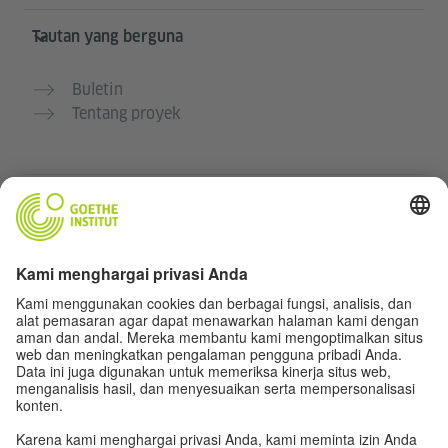
Tautan yang berguna
Buletin
Tentang proyek
Situs web lainnya
Komunitas „Deutsch für dich“
Latihan bahasa Jerman secara gratis
Kursus bahasa Jerman dari Goethe-Institut
Portal guru “Deutschstunde”
Privasi dan Aksesibilitas