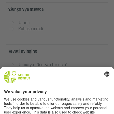
Viungo vya msaada
Jarida
Kuhusu mradi
Tovuti nyingine
Jumuiya „Deutsch für dich“
Jifunze Kijerumani bila malipo
Kozi za Kijerumani za Goethe-Institut
Tovuti ya walimu “Deutschstunde”
Faragha na Ufikiaji