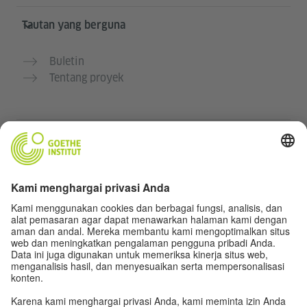
Tautan yang berguna
Buletin
Tentang proyek
Situs web lainnya
Komunitas „Deutsch für dich“
Latihan bahasa Jerman secara gratis
Kursus bahasa Jerman dari Goethe-Institut
Portal guru “Deutschstunde”
Privasi dan Aksesibilitas