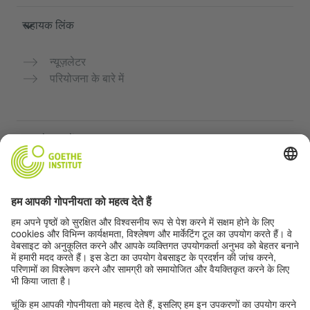
सहायक लिंक
न्यूज़लेटर
परियोजना के बारे में
अन्य वेबसाइटें
Community “Deutsch für dich”
जर्मन भाषा का अभ्यास मुफ्त में करें
गोएथे संस्थान के जर्मन पाठ्यक्रम
शिक्षक पोर्टल "Deutschstunde"
गोपनीयता और सुगम्यता