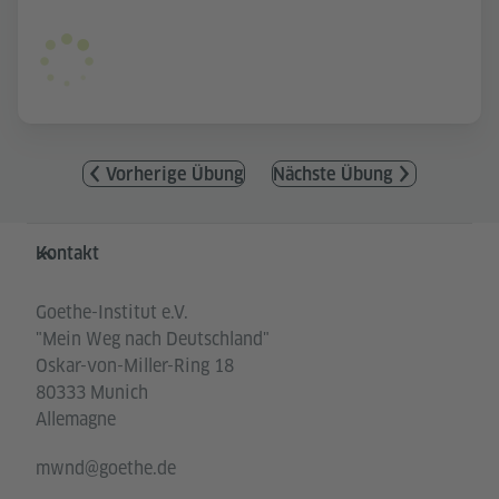
Vorherige Übung
Nächste Übung
Service- und Informationsbereich
Kontakt
Goethe-Institut e.V.
"Mein Weg nach Deutschland"
Oskar-von-Miller-Ring 18
80333 Munich
Allemagne
mwnd@goethe.de