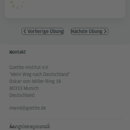
Vorherige Übung
Nächste Übung
Service- und Informationsbereich
Kontakt
Goethe-Institut e.V.
"Mein Weg nach Deutschland"
Oskar-von-Miller-Ring 18
80333 Munich
Deutschland
mwnd@goethe.de
តំណភ្ជាប់មានប្រយោជន៍