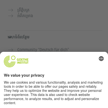
ព្រឹត្តិបត្រ
អំពីគម្រោង
គេហទំព័របន្ថែម
Community “Deutsch für dich”
អនុវត្តភាសាអាល្លឺម៉ង់ដោយឥតគិតថ្លៃ
វគ្គសិក្សាភាសាអាល្លឺម៉ង់របស់ Goethe-Institut
បណ្តាញសម្រាប់គ្រូបង្រៀន "Deutschstunde"
ភាពឯកជន និងការចូលដំណើរការដោយគ្មានឧបសគ្គ
ការកំណត់ភាពឯកជន
ការចូលដំណើរការដោយគ្មានឧបសគ្គ