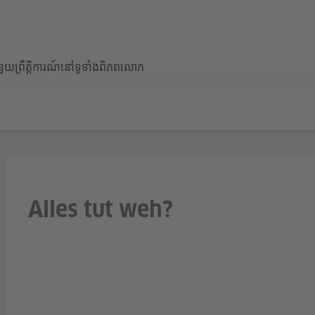
ំនួយ
ព្រឹត្តិការណ៍នៅទូទាំងពិភពលោក
Alles tut weh?