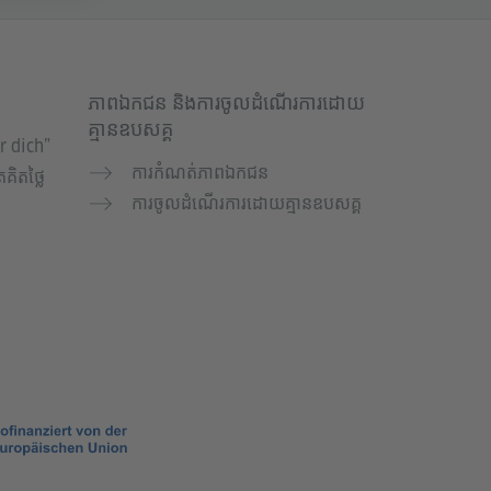
ភាពឯកជន និងការចូលដំណើរការដោយ
គ្មានឧបសគ្គ
r dich”
ការកំណត់ភាពឯកជន
គិតថ្លៃ
ការចូលដំណើរការដោយគ្មានឧបសគ្គ