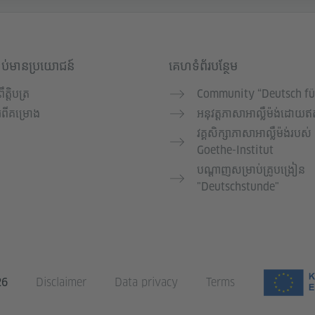
ាប់មានប្រយោជន៍
គេហទំព័របន្ថែម
្រឹត្តិបត្រ
Community “Deutsch fü
ំពីគម្រោង
អនុវត្តភាសាអាល្លឺម៉ង់ដោយឥត
វគ្គសិក្សាភាសាអាល្លឺម៉ង់របស់
Goethe-Institut
បណ្តាញសម្រាប់គ្រូបង្រៀន
"Deutschstunde"
26
Disclaimer
Data privacy
Terms