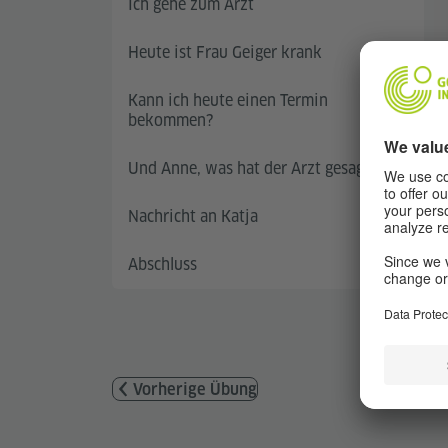
Ich gehe zum Arzt
Heute ist Frau Geiger krank
Kann ich heute einen Termin
bekommen?
Und Anne, was hat der Arzt gesagt?
Nachricht an Katja
Abschluss
Vorherige Übung