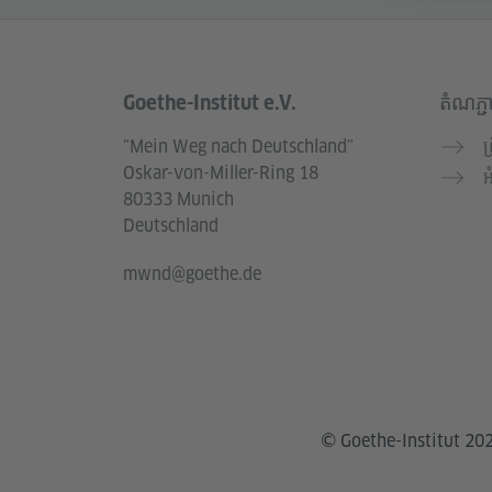
Goethe-Institut e.V.
តំណភ្ជ
Service- und Informationsbereich
"Mein Weg nach Deutschland"
ព
Oskar-von-Miller-Ring 18
អ
80333 Munich
Deutschland
mwnd@goethe.de
© Goethe-Institut 20