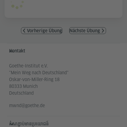
Vorherige Übung
Nächste Übung
Service- und Informationsbereich
Kontakt
Goethe-Institut e.V.
"Mein Weg nach Deutschland"
Oskar-von-Miller-Ring 18
80333 Munich
Deutschland
mwnd@goethe.de
តំណភ្ជាប់មានប្រយោជន៍