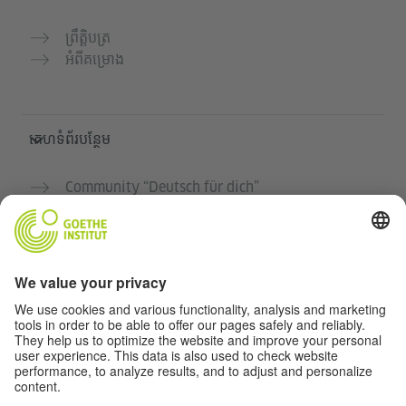
ព្រឹត្តិបត្រ
អំពីគម្រោង
គេហទំព័របន្ថែម
Community “Deutsch für dich”
អនុវត្តភាសាអាល្លឺម៉ង់ដោយឥតគិតថ្លៃ
វគ្គសិក្សាភាសាអាល្លឺម៉ង់របស់ Goethe-Institut
បណ្តាញសម្រាប់គ្រូបង្រៀន "Deutschstunde"
ភាពឯកជន និងការចូលដំណើរការដោយគ្មានឧបសគ្គ
ការកំណត់ភាពឯកជន
ការចូលដំណើរការដោយគ្មានឧបសគ្គ