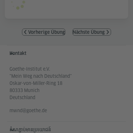
Vorherige Übung
Nächste Übung
Service- und Informationsbereich
Kontakt
Goethe-Institut e.V.
"Mein Weg nach Deutschland"
Oskar-von-Miller-Ring 18
80333 Munich
Deutschland
mwnd@goethe.de
តំណភ្ជាប់មានប្រយោជន៍