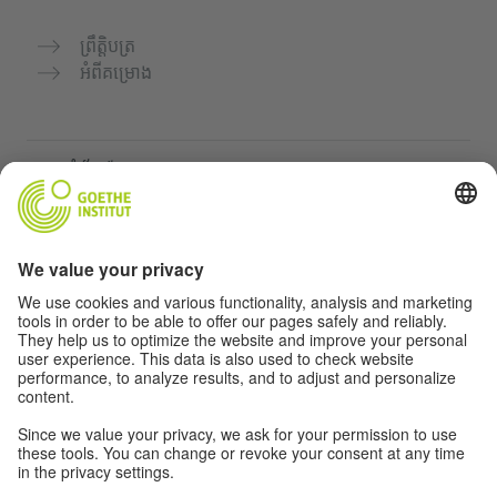
ព្រឹត្តិបត្រ
អំពីគម្រោង
គេហទំព័របន្ថែម
Community “Deutsch für dich”
អនុវត្តភាសាអាល្លឺម៉ង់ដោយឥតគិតថ្លៃ
វគ្គសិក្សាភាសាអាល្លឺម៉ង់របស់ Goethe-Institut
បណ្តាញសម្រាប់គ្រូបង្រៀន "Deutschstunde"
ភាពឯកជន និងការចូលដំណើរការដោយគ្មានឧបសគ្គ
ការកំណត់ភាពឯកជន
ការចូលដំណើរការដោយគ្មានឧបសគ្គ