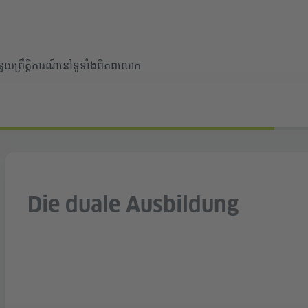
ំនួយ
ព្រឹត្តិការណ៍នៅទូទាំងពិភពលោក
Die duale Ausbildung