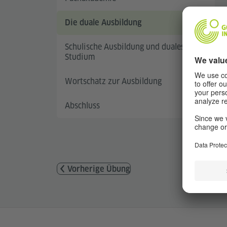
Die duale Ausbildung
Schulische Ausbildung und duales
Studium
Wortschatz zur Ausbildung
Abschluss
Vorherige Übung