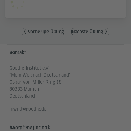
Vorherige Übung
Nächste Übung
Service- und Informationsbereich
Kontakt
Goethe-Institut e.V.
"Mein Weg nach Deutschland"
Oskar-von-Miller-Ring 18
80333 Munich
Deutschland
mwnd@goethe.de
តំណភ្ជាប់មានប្រយោជន៍