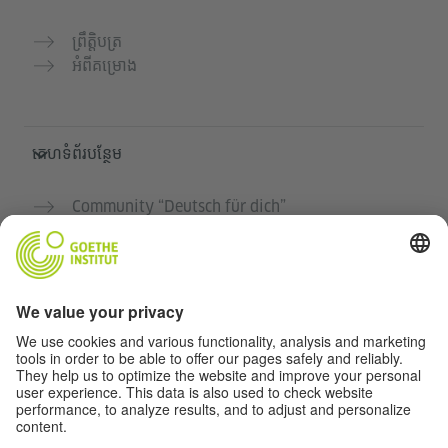
ព្រឹត្តិបត្រ
អំពីគម្រោង
គេហទំព័របន្ថែម
Community “Deutsch für dich”
អនុវត្តភាសាអាល្លឺម៉ង់ដោយឥតគិតថ្លៃ
វគ្គសិក្សាភាសាអាល្លឺម៉ង់របស់ Goethe-Institut
បណ្តាញសម្រាប់គ្រូបង្រៀន "Deutschstunde"
ភាពឯកជន និងការចូលដំណើរការដោយគ្មានឧបសគ្គ
ការកំណត់ភាពឯកជន
ការចូលដំណើរការដោយគ្មានឧបសគ្គ