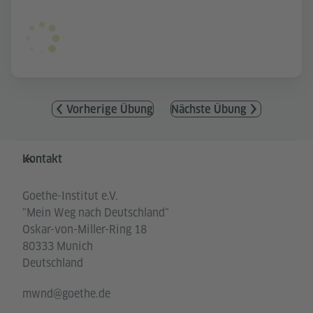
Vorherige Übung
Nächste Übung
Service- und Informationsbereich
Kontakt
Goethe-Institut e.V.
"Mein Weg nach Deutschland"
Oskar-von-Miller-Ring 18
80333 Munich
Deutschland
mwnd@goethe.de