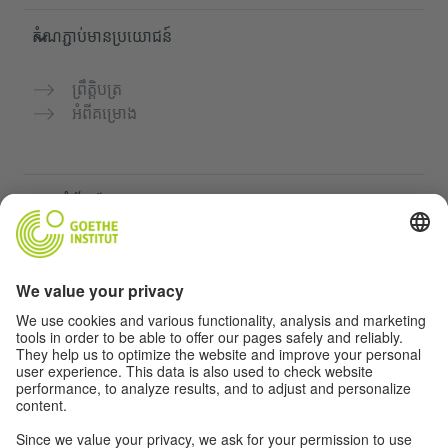
តំណភ្ជាប់មានប្រយោជន៍
ព្រឹត្តិបត្រ
អំពីគម្រោង
គេហទំព័របន្ថែម
Community “Deutsch für dich”
អនុវត្តភាសាអាល្លឺម៉ង់ដោយឥតគិតថ្លៃ
វគ្គសិក្សាភាសាអាល្លឺម៉ង់របស់ Goethe-Institut
បណ្តាញសម្រាប់គ្រូបង្រៀន "Deutschstunde"
ភាពឯកជន និងការចូលដំណើរការដោយគ្មានឧបសគ្គ