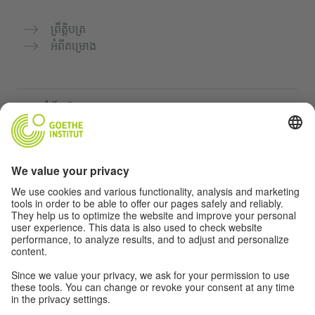
ព្រឹត្តិបត្រ
អំពីគម្រោង
គេហទំព័របន្ថែម
Community “Deutsch für dich”
អនុវត្តភាសាអាល្លឺម៉ង់ដោយឥតគិតថ្លៃ
វគ្គសិក្សាភាសាអាល្លឺម៉ង់របស់ Goethe-Institut
បណ្តាញសម្រាប់គ្រូបង្រៀន "Deutschstunde"
ភាពឯកជន និងការចូលដំណើរការដោយគ្មានឧបសគ្គ
ការកំណត់ភាពឯកជន
ការចូលដំណើរការដោយគ្មានឧបសគ្គ