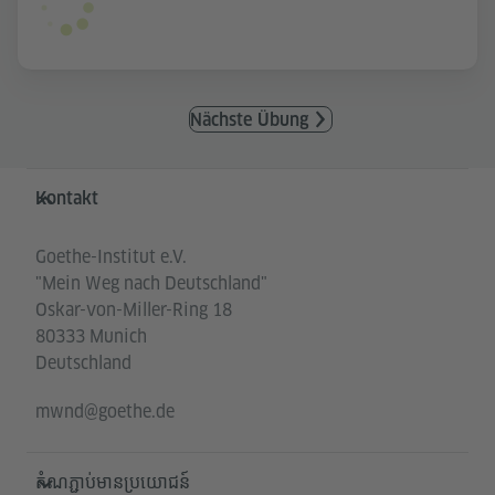
Nächste Übung
Service- und Informationsbereich
Kontakt
Goethe-Institut e.V.
"Mein Weg nach Deutschland"
Oskar-von-Miller-Ring 18
80333 Munich
Deutschland
mwnd@goethe.de
តំណភ្ជាប់មានប្រយោជន៍