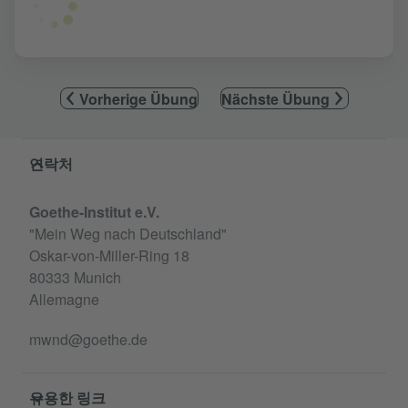
Vorherige Übung
Nächste Übung
Service- und Informationsbereich
연락처
Goethe-Institut e.V.
"Mein Weg nach Deutschland"
Oskar-von-Miller-Ring 18
80333 Munich
Allemagne
mwnd@goethe.de
유용한 링크