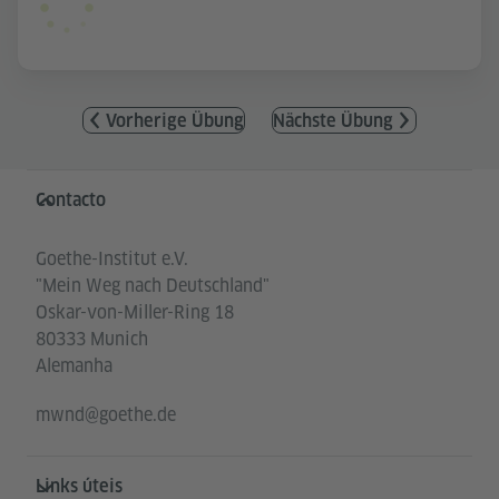
Vorherige Übung
Nächste Übung
Service- und Informationsbereich
Contacto
Goethe-Institut e.V.
"Mein Weg nach Deutschland"
Oskar-von-Miller-Ring 18
80333 Munich
Alemanha
mwnd@goethe.de
Links úteis