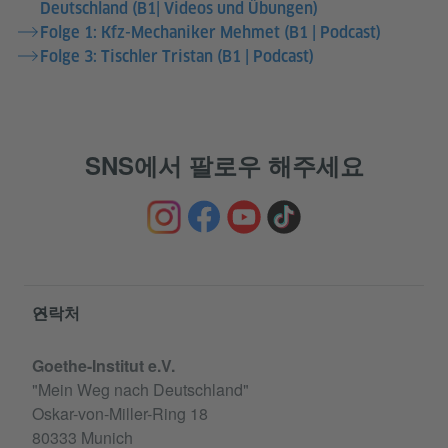
Deutschland (B1| Videos und Übungen)
Folge 1: Kfz-Mechaniker Mehmet (B1 | Podcast)
Folge 3: Tischler Tristan (B1 | Podcast)
SNS에서 팔로우 해주세요
Service- und Informationsbereich
연락처
Goethe-Institut e.V.
"Mein Weg nach Deutschland"
Oskar-von-Miller-Ring 18
80333 Munich