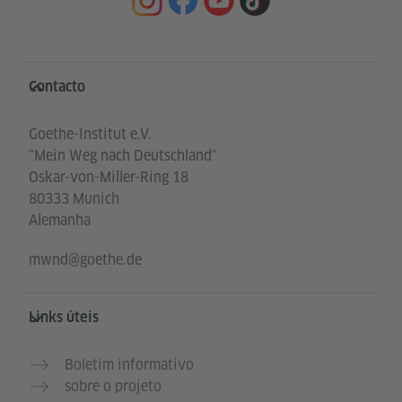
Service- und Informationsbereich
Contacto
Goethe-Institut e.V.
"Mein Weg nach Deutschland"
Oskar-von-Miller-Ring 18
80333 Munich
Alemanha
mwnd@goethe.de
Links úteis
Boletim informativo
sobre o projeto