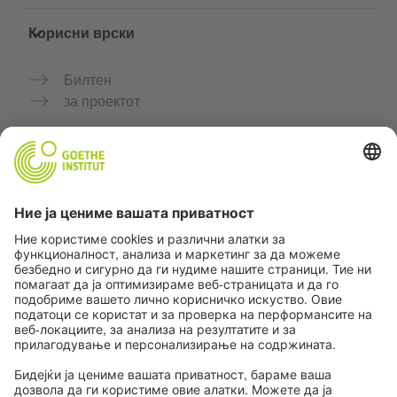
Корисни врски
Билтен
за проектот
Дополнителни веб-страници
Заедница „Германски јазик за тебе"
Вежбајте германски бесплатно
Курсеви по германски јазик на Goethe-Institut
Портал за наставници „Deutschstunde“
Приватност и пристапност