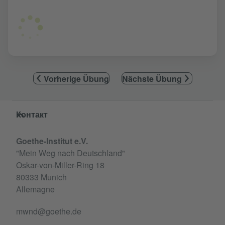
Vorherige Übung
Nächste Übung
Service- und Informationsbereich
Контакт
Goethe-Institut e.V.
"Mein Weg nach Deutschland"
Oskar-von-Miller-Ring 18
80333 Munich
Allemagne
mwnd@goethe.de