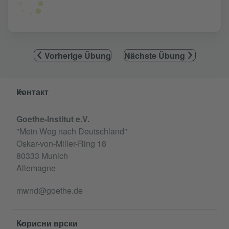
Vorherige Übung
Nächste Übung
Service- und Informationsbereich
Контакт
Goethe-Institut e.V.
"Mein Weg nach Deutschland"
Oskar-von-Miller-Ring 18
80333 Munich
Allemagne
mwnd@goethe.de
Корисни врски