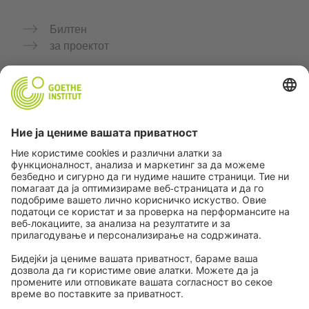
Билтен
за проектот
Дополнителни веб-страници
Заедница „Германски јазик за тебе"
Вежбајте германски бесплатно
Курсеви по германски јазик на Goethe-Institut
Портал за наставници „Deutschstunde“
Приватност и пристапност
Поставки за приватност
Пристапност