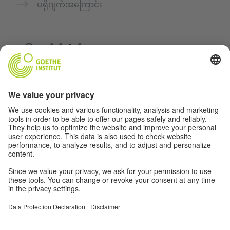
ပရိုဂျက်အကြောင်း
အခြားဝက်ဘ်ဆိုက်များ
„Deutsch für dich“ ကွန်မြူနတီ
ဂျာမန်ဘာသာစကားကို အခမဲ့ လေ့ကျင့်ပါ
Goethe-Institut ၏ ဂျာမန်ဘာသာသင်တန်းများ
ဆရာများအတွက်ပေါ်တယ် "Deutschstunde"
ကိုယ်ရေးအချက်အလက်နှင့် ဝင်ရောက်နိုင်မှု
ကိုယ်ရေးလုံခြုံမှုသတ်မှတ်ချက်များ
အတားအဆီးကင်းသောဝင်ရောက်မှု