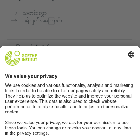
သတင်းလွှာ
ပရိုဂျက်အကြောင်း
အခြားဝက်ဘ်ဆိုက်များ
„Deutsch für dich“ ကွန်မြူနတီ
ဂျာမန်ဘာသာစကားကို အခမဲ့ လေ့ကျင့်ပါ
Goethe-Institut ၏ ဂျာမန်ဘာသာသင်တန်းများ
ဆရာများအတွက်ပေါ်တယ် "Deutschstunde"
ကိုယ်ရေးအချက်အလက်နှင့် ဝင်ရောက်နိုင်မှု
ကိုယ်ရေးလုံခြုံမှုသတ်မှတ်ချက်များ
အတားအဆီးကင်းသောဝင်ရောက်မှု