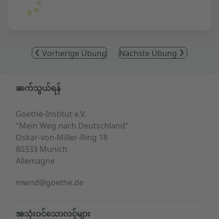
Vorherige Übung
Nächste Übung
Service- und Informationsbereich
ဆက်သွယ်ရန်
Goethe-Institut e.V.
"Mein Weg nach Deutschland"
Oskar-von-Miller-Ring 18
80333 Munich
Allemagne
mwnd@goethe.de
အသုံးဝင်သောလင့်များ