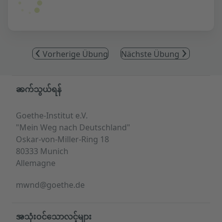
Vorherige Übung
Nächste Übung
Service- und Informationsbereich
ဆက်သွယ်ရန်
Goethe-Institut e.V.
"Mein Weg nach Deutschland"
Oskar-von-Miller-Ring 18
80333 Munich
Allemagne
mwnd@goethe.de
အသုံးဝင်သောလင့်များ