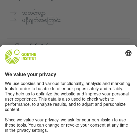
သတင်းလွှာ
ပရိုဂျက်အကြောင်း
အခြားဝက်ဘ်ဆိုက်များ
„Deutsch für dich“ ကွန်မြူနတီ
ဂျာမန်ဘာသာစကားကို အခမဲ့ လေ့ကျင့်ပါ
Goethe-Institut ၏ ဂျာမန်ဘာသာသင်တန်းများ
ဆရာများအတွက်ပေါ်တယ် "Deutschstunde"
ကိုယ်ရေးအချက်အလက်နှင့် ဝင်ရောက်နိုင်မှု
ကိုယ်ရေးလုံခြုံမှုသတ်မှတ်ချက်များ
အတားအဆီးကင်းသောဝင်ရောက်မှု