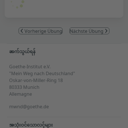
Vorherige Übung
Nächste Übung
Service- und Informationsbereich
ဆက်သွယ်ရန်
Goethe-Institut e.V.
"Mein Weg nach Deutschland"
Oskar-von-Miller-Ring 18
80333 Munich
Allemagne
mwnd@goethe.de
အသုံးဝင်သောလင့်များ