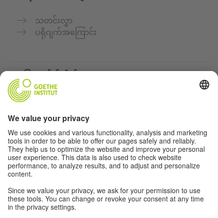
သတင်းလွှာ
ပရိုဂျက်အကြောင်း
အခြားဝက်ဘ်ဆိုက်များ
„Deutsch für dich“ ကွန်မြူနတီ
ဂျာမန်ဘာသာစကားကို အခမဲ့ လေ့ကျင့်ပါ
Goethe-Institut ၏ ဂျာမန်ဘာသာသင်တန်းများ
ဆရာများအတွက်ပေါ်တယ် "Deutschstunde"
ကိုယ်ရေးအချက်အလက်နှင့် ဝင်ရောက်နိုင်မှု
ကိုယ်ရေးလုံခြုံမှုသတ်မှတ်ချက်များ
အတားအဆီးကင်းသောဝင်ရောက်မှု