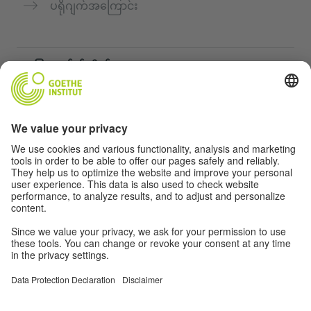
ပရိုဂျက်အကြောင်း
အခြားဝက်ဘ်ဆိုက်များ
„Deutsch für dich“ ကွန်မြူနတီ
ဂျာမန်ဘာသာစကားကို အခမဲ့ လေ့ကျင့်ပါ
Goethe-Institut ၏ ဂျာမန်ဘာသာသင်တန်းများ
ဆရာများအတွက်ပေါ်တယ် "Deutschstunde"
ကိုယ်ရေးအချက်အလက်နှင့် ဝင်ရောက်နိုင်မှု
ကိုယ်ရေးလုံခြုံမှုသတ်မှတ်ချက်များ
အတားအဆီးကင်းသောဝင်ရောက်မှု