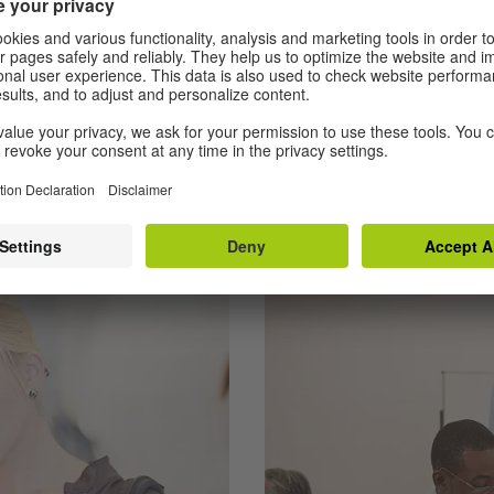
A2 | 6 Übungen
latz: Büro
Tätigkeiten im 
၏ အမည်များကို သင်ကြား
ဤလေ့ကျင့်ခန်းများတွင် သင်သည်
မှ ဂျာမနီတွင် အလုပ်သင်လုပ်
သော လုပ်ဆောင်ချက်များကို သ
မတူညီသော ဖုန်းခေါ်သူများနှင့