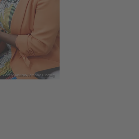
Goethe-Institut/Bernhard Ludewig