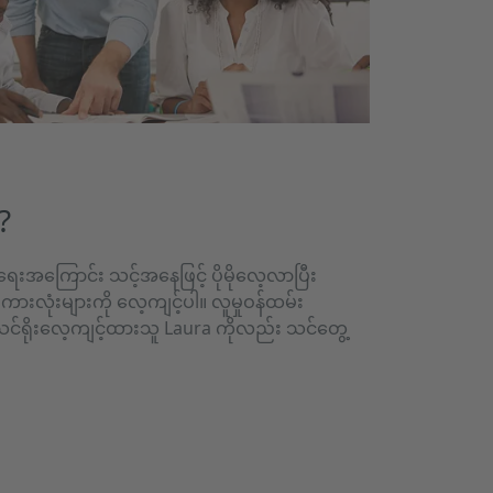
?
ေးအကြောင်း သင့်အနေဖြင့် ပိုမိုလေ့လာပြီး
ားလုံးများကို လေ့ကျင့်ပါ။ လူမှုဝန်ထမ်း
 သင်ရိုးလေ့ကျင့်ထားသူ Laura ကိုလည်း သင်တွေ့