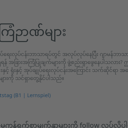
ြံဉာဏ်များ
ချုပ်ရေးလုပ်ငန်းဘာသာရပ်တွင် အလုပ်လုပ်နေပြီး ဂျာမန်ဘာသာက
ိရန် အခြားအကြံပြုချက်များကို ဖွဲ့စည်းရှာဖွေနေပါသလား
နှင့် ရုံးနှင့် အုပ်ချုပ်ရေးလုပ်ငန်းအကြောင်း သက်ဆိုင်ရာ
ကို သင်ရှာတွေ့နိုင်ပါသည်။
tstag (B1 | Lernspiel)
မှုကွန်ရက်စာမျက်နှာများကို follow လုပ်လို