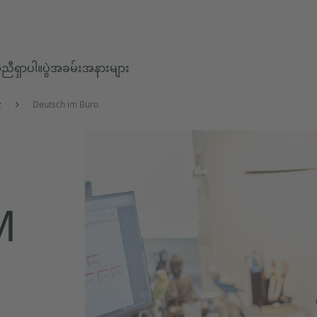
ီရှာပါ။
ပွဲအခမ်းအနားများ
z
Deutsch im Büro
M