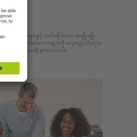
Büro
 ရုံးအလုပ်များနှင့် သက်ဆိုင်သော အမျိုးမျိုး
င်ယူပြီး သင်္ကေတစကားများကို လေ့ကျင့်ပါသည်။
် ဖုန်းဆက်သံများကို နားထောင်ပါ။