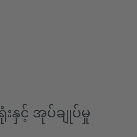
် အုပ်ချုပ်မှု