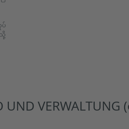
ုပ်
ို့
D VERWALTUNG (ရုံးနှင့