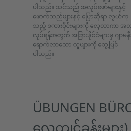
ပါသည်။ သင်သည် အလုပ်ဖော်များနှင့်
ဖောက်သည်များနှင့် ပြောဆိုရာ လွယ်ကူ
သည့် စကားဝိုင်းများကို လေ့လာကာ အလ
လုပ်ရန်အတွက် အခြားနိုင်ငံများမှ ဂျာမနီသ
ရောက်လာသော လူများကို တွေ့မြင်
ပါသည်။
ÜBUNGEN BÜRO UN
လေ့ကျင့်ခန်းများ)