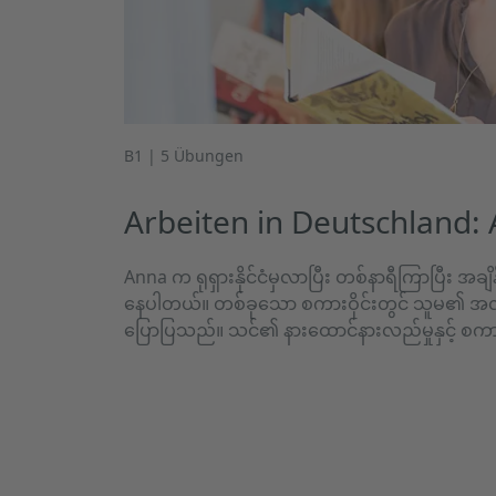
B1 | 5 Übungen
Arbeiten in Deutschland:
Anna က ရုရှားနိုင်ငံမှလာပြီး တစ်နာရီကြာပြီး အချ
နေပါတယ်။ တစ်ခုသော စကားဝိုင်းတွင် သူမ၏ အလုပ
ပြောပြသည်။ သင်၏ နားထောင်နားလည်မှုနှင့် စကားလ