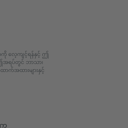
ို လေ့ကျင့်ရန်နှင့် ဤ
? ဤအရပ်တွင် ဘာသာ၊
 အထောက်အထားများနှင့်
ပါက