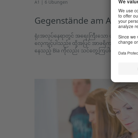
A1 | 6 Übungen
Gegenstände am Arbeitsp
ရုံးအလုပ်နေရာတွင် အရေးကြီးသော ပစ္စည်းများ
လေ့ကျင့်ပါသည်။ ထို့အပြင် အာဖရိကအနောက်ပိုင်း
နေသည့် Bia ကိုလည်း သင်တွေ့ကြပါလိမ့်မည်။