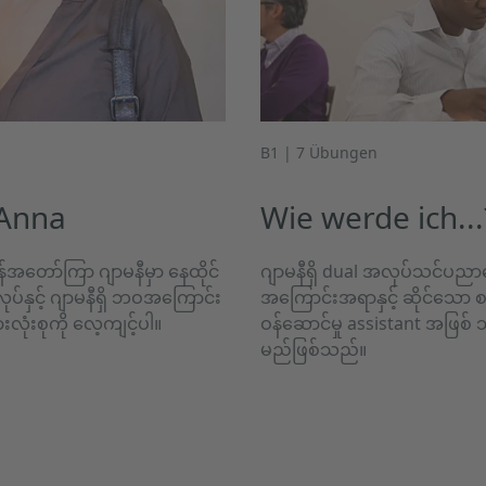
B1 | 7 Übungen
 Anna
Wie werde ich...
ိန်အတော်ကြာ ဂျာမနီမှာ နေထိုင်
ဂျာမနီရှိ dual အလုပ်သင်ပညာရ
်နှင့် ဂျာမနီရှိ ဘဝအကြောင်း
အကြောင်းအရာနှင့် ဆိုင်သော စက
ုံးစုကို လေ့ကျင့်ပါ။
ဝန်ဆောင်မှု assistant အဖြစ်
မည်ဖြစ်သည်။