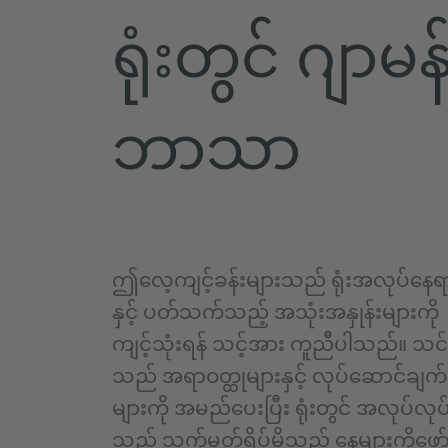
ရုံးတွင် ဂျာမန
ဘာသာ
ဤလေ့ကျင့်ခန်းများသည် ရုံးအလုပ်နေရ
နှင့် ပတ်သက်သည့် အသုံးအနှုန်းများကို
ကျင့်သုံးရန် သင့်အား ကူညီပါသည်။ သင်
သည် အရာဝတ္ထုများနှင့် လုပ်ဆောင်ချက်
များကို အမည်ပေးပြီး ရုံးတွင် အလုပ်လုပ
သည့် သက်မှတ်ရိပ်မိသည့် နေ့များကိုဖော