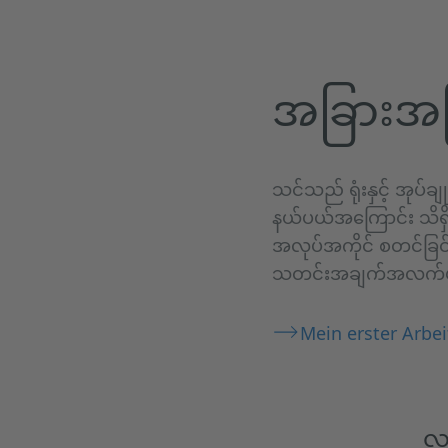
အခြားအက
သင်သည် ရုံးနှင့် အုပ်
နယ်ပယ်အကြောင်း သိရှ
အလုပ်အကိုင် စတင်ခြင်း
သတင်းအချက်အလက်များ
Mein erster Arbei
လူ