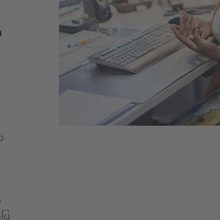
်
ာ
်
်ပြ