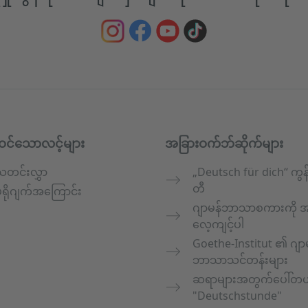
ဝင်သောလင့်များ
အခြားဝက်ဘ်ဆိုက်များ
သတင်းလွှာ
„Deutsch für dich“ ကွန
တီ
ရိုဂျက်အကြောင်း
ဂျာမန်ဘာသာစကားကို အ
လေ့ကျင့်ပါ
Goethe-Institut ၏ ဂျာ
ဘာသာသင်တန်းများ
ဆရာများအတွက်ပေါ်တ
"Deutschstunde"