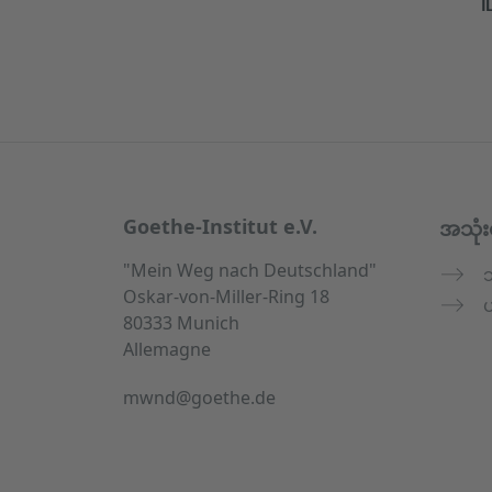
Service- und Informationsbereich
Goethe-Institut e.V.
အသုံး
"Mein Weg nach Deutschland"
Oskar-von-Miller-Ring 18
ပ
80333 Munich
Allemagne
mwnd@goethe.de