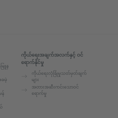
ကိုယ်ရေးအချက်အလက်နှင့် ဝင်
ရောက်နိုင်မှု
်မြူန
ကိုယ်ရေးလုံခြုံမှုသတ်မှတ်ချက်
ခမဲ့
များ
အတားအဆီးကင်းသောဝင်
မန်
ရောက်မှု
ယ်