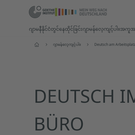
ဂျာမနီနိုင်ငံတွင်နေထိုင်ခြင်း
ဂျာမန်လေ့ကျင့်ပါ။
အကူအည
ပင်မစာမျက်နှာ
ဂျာမန်လေ့ကျင့်ပါ။
Deutsch am Arbeitsplat
DEUTSCH I
BÜRO