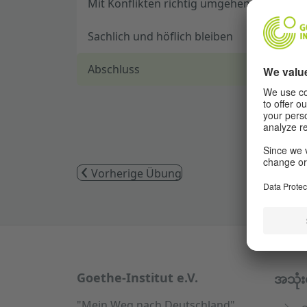
Mit Konflikten richtig umgehen
Sachlich und höflich bleiben
Abschluss
Vorherige Übung
Service- und Informationsbereich
Goethe-Institut e.V.
အသုံး
"Mein Weg nach Deutschland"