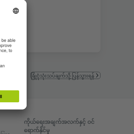
ခြုံငုံသုံးသပ်ချက်သို့ ပြန်သွားရန်
ကိုယ်ရေးအချက်အလက်နှင့် ဝင်
ရောက်နိုင်မှု