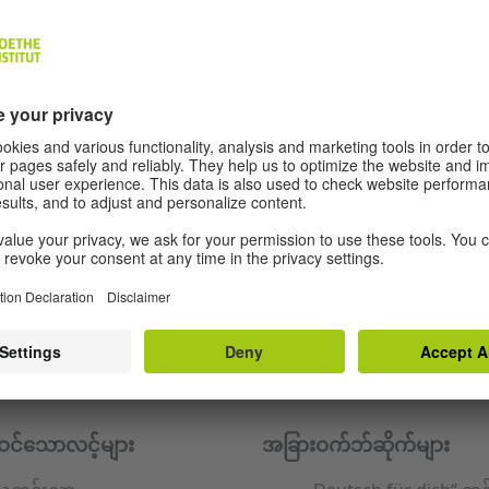
ဝင်သောလင့်များ
အခြားဝက်ဘ်ဆိုက်များ