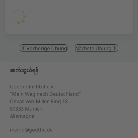
Vorherige Übung
Nächste Übung
Service- und Informationsbereich
ဆက်သွယ်ရန်
Goethe-Institut e.V.
"Mein Weg nach Deutschland"
Oskar-von-Miller-Ring 18
80333 Munich
Allemagne
mwnd@goethe.de