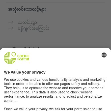
အသုံးဝင်သောလင့်များ
သတင်းလွှာ
ပရိုဂျက်အကြောင်း
အခြားဝက်ဘ်ဆိုက်များ
„Deutsch für dich“ ကွန်မြူနတီ
ဂျာမန်ဘာသာစကားကို အခမဲ့ လေ့ကျင့်ပါ
Goethe-Institut ၏ ဂျာမန်ဘာသာသင်တန်းများ
ဆရာများအတွက်ပေါ်တယ် "Deutschstunde"
ကိုယ်ရေးအချက်အလက်နှင့် ဝင်ရောက်နိုင်မှု