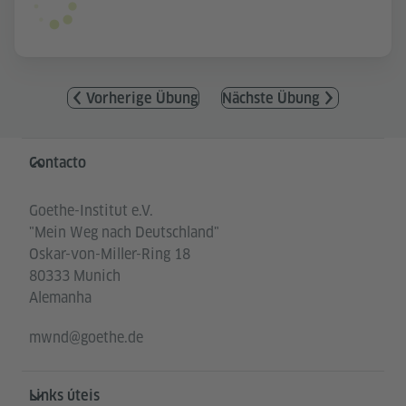
Vorherige Übung
Nächste Übung
Service- und Informationsbereich
Contacto
Goethe-Institut e.V.
"Mein Weg nach Deutschland"
Oskar-von-Miller-Ring 18
80333 Munich
Alemanha
mwnd@goethe.de
Links úteis