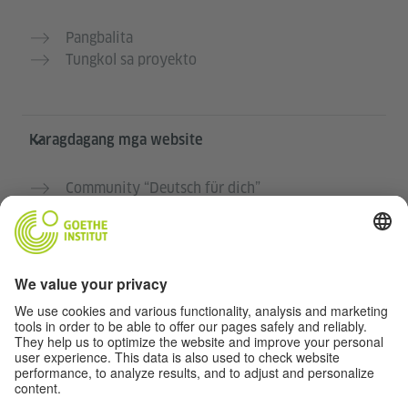
Pangbalita
Tungkol sa proyekto
Karagdagang mga website
Community “Deutsch für dich”
Magpraktis ng German nang libre
Mga kursong Aleman ng Goethe-Institut
Portal para sa mga guro “Deutschstunde”
Pribasiya at Pag-accessibilidad
Protección de datos y accesibilidad
Kakayahang makalapit