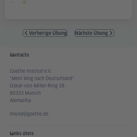
Vorherige Übung
Nächste Übung
Service- und Informationsbereich
Contacto
Goethe-Institut e.V.
"Mein Weg nach Deutschland"
Oskar-von-Miller-Ring 18
80333 Munich
Alemanha
mwnd@goethe.de
Links úteis