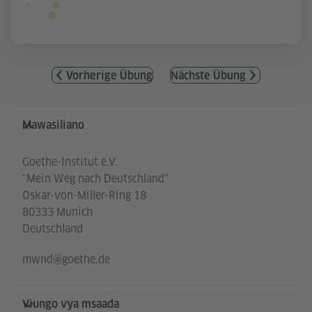
Vorherige Übung
Nächste Übung
Service- und Informationsbereich
Mawasiliano
Goethe-Institut e.V.
"Mein Weg nach Deutschland"
Oskar-von-Miller-Ring 18
80333 Munich
Deutschland
mwnd@goethe.de
Viungo vya msaada