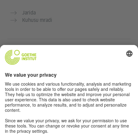
Jarida
Kuhusu mradi
Tovuti nyingine
Jumuiya „Deutsch für dich“
Jifunze Kijerumani bila malipo
Kozi za Kijerumani za Goethe-Institut
Tovuti ya walimu “Deutschstunde”
Faragha na Ufikiaji
Taratibu ya faragha
Ufikiaji bila vikwazo