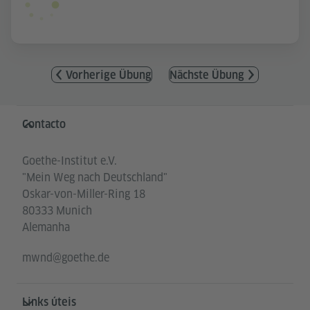
Vorherige Übung
Nächste Übung
Service- und Informationsbereich
Contacto
Goethe-Institut e.V.
"Mein Weg nach Deutschland"
Oskar-von-Miller-Ring 18
80333 Munich
Alemanha
mwnd@goethe.de
Links úteis