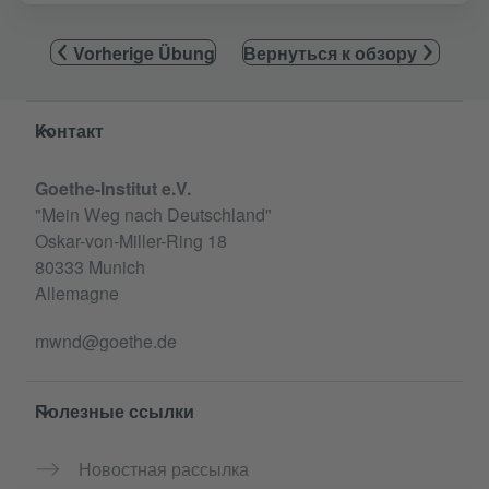
Vorherige Übung
Вернуться к обзору
Service- und Informationsbereich
Контакт
Goethe-Institut e.V.
"Mein Weg nach Deutschland"
Oskar-von-Miller-Ring 18
80333 Munich
Allemagne
mwnd@goethe.de
Полезные ссылки
Новостная рассылка