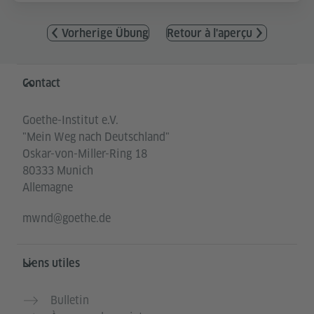
Vorherige Übung
Retour à l'aperçu
Service- und Informationsbereich
Contact
Goethe-Institut e.V.
"Mein Weg nach Deutschland"
Oskar-von-Miller-Ring 18
80333 Munich
Allemagne
mwnd@goethe.de
Liens utiles
Bulletin