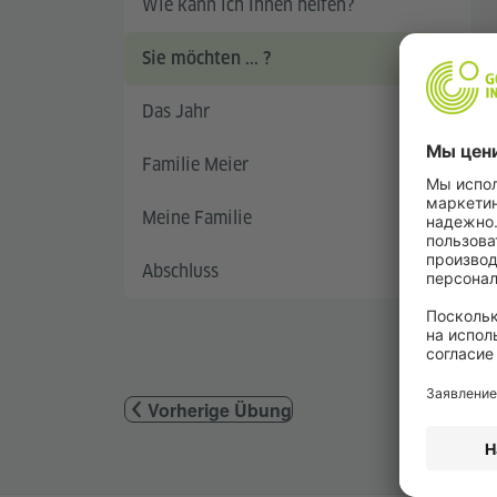
Wie kann ich Ihnen helfen?
Sie möchten ... ?
Das Jahr
Familie Meier
Meine Familie
Abschluss
Vorherige Übung