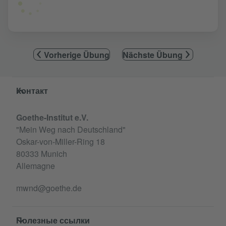
Vorherige Übung
Nächste Übung
Service- und Informationsbereich
Контакт
Goethe-Institut e.V.
"Mein Weg nach Deutschland"
Oskar-von-Miller-Ring 18
80333 Munich
Allemagne
mwnd@goethe.de
Полезные ссылки