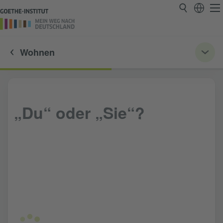
Wohnen
„Du“ oder „Sie“?