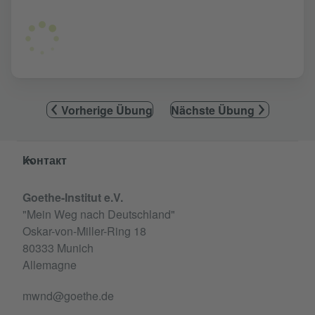
Vorherige Übung
Nächste Übung
Service- und Informationsbereich
Контакт
Goethe-Institut e.V.
"Mein Weg nach Deutschland"
Oskar-von-Miller-Ring 18
80333 Munich
Allemagne
mwnd@goethe.de