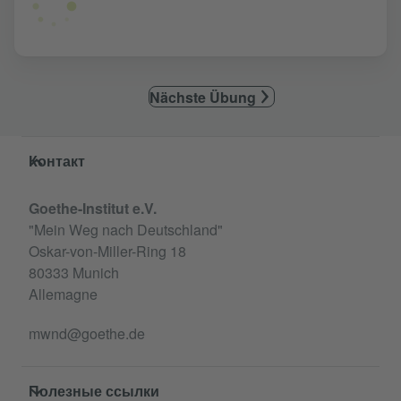
Nächste Übung
Service- und Informationsbereich
Контакт
Goethe-Institut e.V.
"Mein Weg nach Deutschland"
Oskar-von-Miller-Ring 18
80333 Munich
Allemagne
mwnd@goethe.de
Полезные ссылки