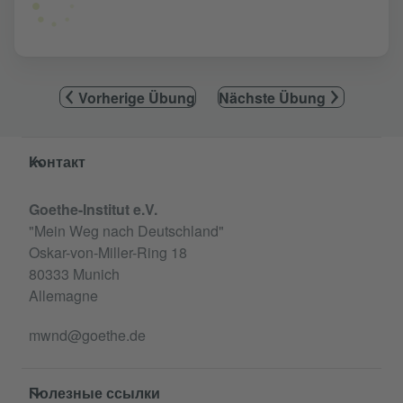
Vorherige Übung
Nächste Übung
Service- und Informationsbereich
Контакт
Goethe-Institut e.V.
"Mein Weg nach Deutschland"
Oskar-von-Miller-Ring 18
80333 Munich
Allemagne
mwnd@goethe.de
Полезные ссылки