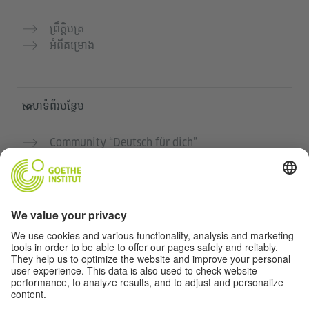
ព្រឹត្តិបត្រ
អំពីគម្រោង
គេហទំព័របន្ថែម
Community “Deutsch für dich”
អនុវត្តភាសាអាល្លឺម៉ង់ដោយឥតគិតថ្លៃ
វគ្គសិក្សាភាសាអាល្លឺម៉ង់របស់ Goethe-Institut
បណ្តាញសម្រាប់គ្រូបង្រៀន "Deutschstunde"
ភាពឯកជន និងការចូលដំណើរការដោយគ្មានឧបសគ្គ
ការកំណត់ភាពឯកជន
ការចូលដំណើរការដោយគ្មានឧបសគ្គ