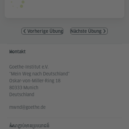
Vorherige Übung
Nächste Übung
Service- und Informationsbereich
Kontakt
Goethe-Institut e.V.
"Mein Weg nach Deutschland"
Oskar-von-Miller-Ring 18
80333 Munich
Deutschland
mwnd@goethe.de
តំណភ្ជាប់មានប្រយោជន៍