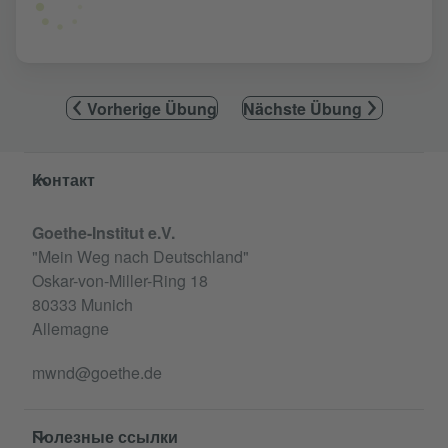
Vorherige Übung
Nächste Übung
Service- und Informationsbereich
Контакт
Goethe-Institut e.V.
"Mein Weg nach Deutschland"
Oskar-von-Miller-Ring 18
80333 Munich
Allemagne
mwnd@goethe.de
Полезные ссылки