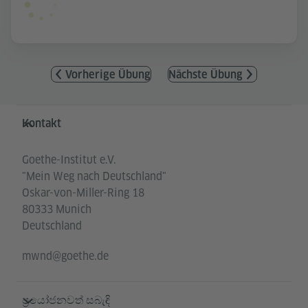
Vorherige Übung
Nächste Übung
Service- und Informationsbereich
Kontakt
Goethe-Institut e.V.
"Mein Weg nach Deutschland"
Oskar-von-Miller-Ring 18
80333 Munich
Deutschland
mwnd@goethe.de
ප්‍රයෝජනවත් සබැඳි