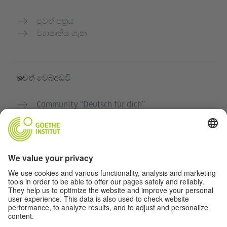
පුවත් පත්‍රය
ව්‍යාපෘතිය ගැන
තවත් වෙබ්අඩවි
Community “Deutsch für dich”
ජර්මන් භාෂාව නොමිලේ පුහුණු කරන්න
ගෝතේ ආයතනයේ ජර්මන් භාෂා පාඨමාලා
ගුරුවරුන් සඳහා පෝර්ටලය "Deutschstunde"
රහස්‍යතා සහ ප්‍රවේශය
රහස්‍යතා සැකසුම්
බාධාවන් රහිත ප්‍රවේශය