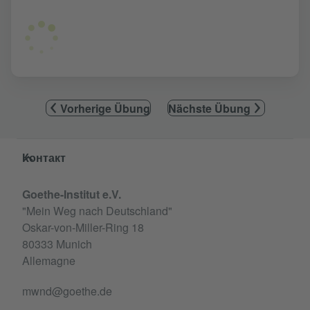
Vorherige Übung
Nächste Übung
Service- und Informationsbereich
Контакт
Goethe-Institut e.V.
"Mein Weg nach Deutschland"
Oskar-von-Miller-Ring 18
80333 Munich
Allemagne
mwnd@goethe.de