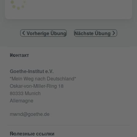
Vorherige Übung
Nächste Übung
Service- und Informationsbereich
Контакт
Goethe-Institut e.V.
"Mein Weg nach Deutschland"
Oskar-von-Miller-Ring 18
80333 Munich
Allemagne
mwnd@goethe.de
Полезные ссылки