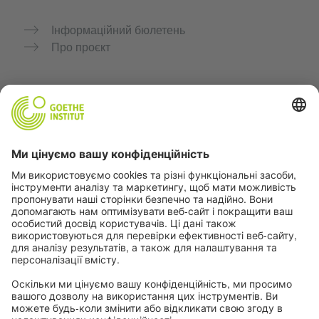
Інформаційний бюлетень
Про проєкт
Додаткові вебсайти
Community “Deutsch für dich”
Практикуйте німецьку безкоштовно
Курси німецької мови Goethe-Institut
Портал для вчителів «Deutschstunde»
Конфіденційність і доступність
Налаштування конфіденційності
Доступність