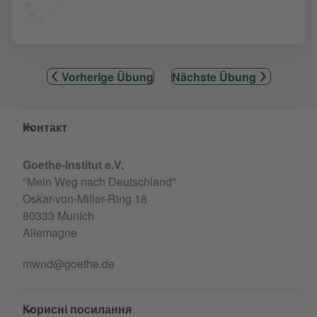
Vorherige Übung
Nächste Übung
Service- und Informationsbereich
Контакт
Goethe-Institut e.V.
"Mein Weg nach Deutschland"
Oskar-von-Miller-Ring 18
80333 Munich
Allemagne
mwnd@goethe.de
Корисні посилання