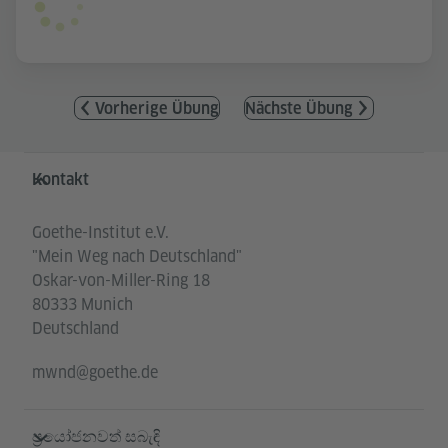
Vorherige Übung
Nächste Übung
Service- und Informationsbereich
Kontakt
Goethe-Institut e.V.
"Mein Weg nach Deutschland"
Oskar-von-Miller-Ring 18
80333 Munich
Deutschland
mwnd@goethe.de
ප්‍රයෝජනවත් සබැඳි