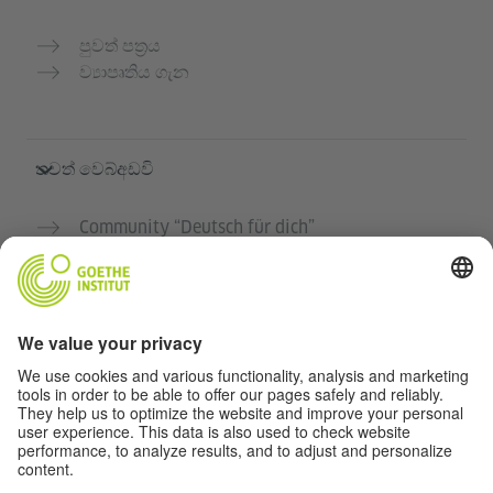
පුවත් පත්‍රය
ව්‍යාපෘතිය ගැන
තවත් වෙබ්අඩවි
Community “Deutsch für dich”
ජර්මන් භාෂාව නොමිලේ පුහුණු කරන්න
ගෝතේ ආයතනයේ ජර්මන් භාෂා පාඨමාලා
ගුරුවරුන් සඳහා පෝර්ටලය "Deutschstunde"
රහස්‍යතා සහ ප්‍රවේශය
රහස්‍යතා සැකසුම්
බාධාවන් රහිත ප්‍රවේශය