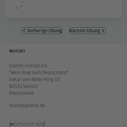
Vorherige Übung
Nächste Übung
Service- und Informationsbereich
Kontakt
Goethe-Institut e.V.
"Mein Weg nach Deutschland"
Oskar-von-Miller-Ring 18
80333 Munich
Deutschland
mwnd@goethe.de
ප්‍රයෝජනවත් සබැඳි