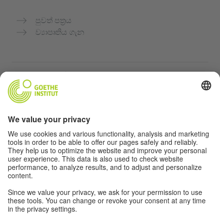
පුවත් පත්‍රය
ව්‍යාපෘතිය ගැන
තවත් වෙබ්අඩවි
Community “Deutsch für dich”
ජර්මන් භාෂාව නොමිලේ පුහුණු කරන්න
ගෝතේ ආයතනයේ ජර්මන් භාෂා පාඨමාලා
ගුරුවරුන් සඳහා පෝර්ටලය "Deutschstunde"
රහස්‍යතා සහ ප්‍රවේශය
රහස්‍යතා සැකසුම්
බාධාවන් රහිත ප්‍රවේශය