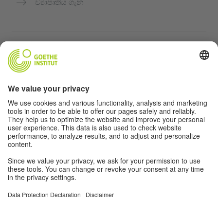
ව්‍යාපෘතිය ගැන
තවත් වෙබ්අඩවි
Community “Deutsch für dich”
ජර්මන් භාෂාව නොමිලේ පුහුණු කරන්න
ගෝතේ ආයතනයේ ජර්මන් භාෂා පාඨමාලා
ගුරුවරුන් සඳහා පෝර්ටලය "Deutschstunde"
රහස්‍යතා සහ ප්‍රවේශය
රහස්‍යතා සැකසුම්
බාධාවන් රහිත ප්‍රවේශය