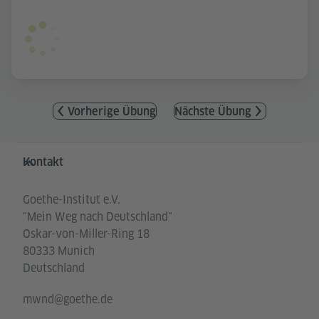
Vorherige Übung
Nächste Übung
Service- und Informationsbereich
Kontakt
Goethe-Institut e.V.
"Mein Weg nach Deutschland"
Oskar-von-Miller-Ring 18
80333 Munich
Deutschland
mwnd@goethe.de