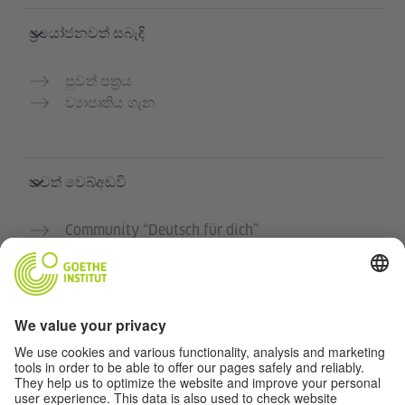
ප්‍රයෝජනවත් සබැඳි
පුවත් පත්‍රය
ව්‍යාපෘතිය ගැන
තවත් වෙබ්අඩවි
Community “Deutsch für dich”
ජර්මන් භාෂාව නොමිලේ පුහුණු කරන්න
ගෝතේ ආයතනයේ ජර්මන් භාෂා පාඨමාලා
ගුරුවරුන් සඳහා පෝර්ටලය "Deutschstunde"
රහස්‍යතා සහ ප්‍රවේශය