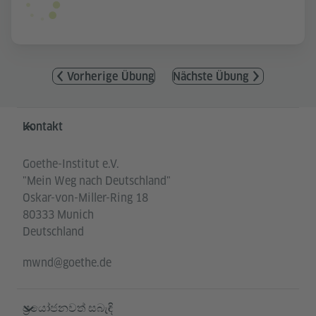
Vorherige Übung
Nächste Übung
Service- und Informationsbereich
Kontakt
Goethe-Institut e.V.
"Mein Weg nach Deutschland"
Oskar-von-Miller-Ring 18
80333 Munich
Deutschland
mwnd@goethe.de
ප්‍රයෝජනවත් සබැඳි