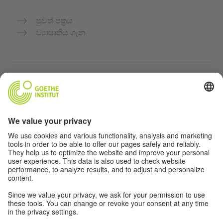
පුවත් පත්‍රය
ව්‍යාපෘතිය ගැන
තවත් වෙබ්අඩවි
Community “Deutsch für dich”
ජර්මන් භාෂාව නොමිලේ පුහුණු කරන්න
ගෝතේ ආයතනයේ ජර්මන් භාෂා පාඨමාලා
ගුරුවරුන් සඳහා පෝර්ටලය "Deutschstunde"
රහස්‍යතා සහ ප්‍රවේශය
රහස්‍යතා සැකසුම්
බාධාවන් රහිත ප්‍රවේශය