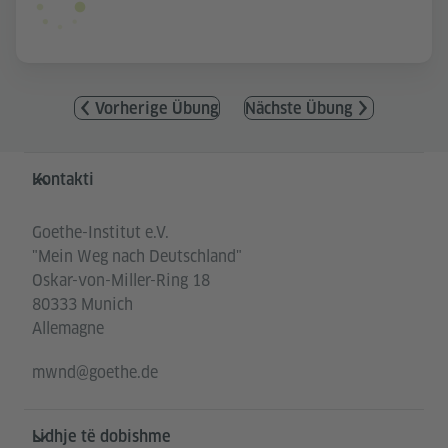
Vorherige Übung
Nächste Übung
Service- und Informationsbereich
Kontakti
Goethe-Institut e.V.
"Mein Weg nach Deutschland"
Oskar-von-Miller-Ring 18
80333 Munich
Allemagne
mwnd@goethe.de
Lidhje të dobishme