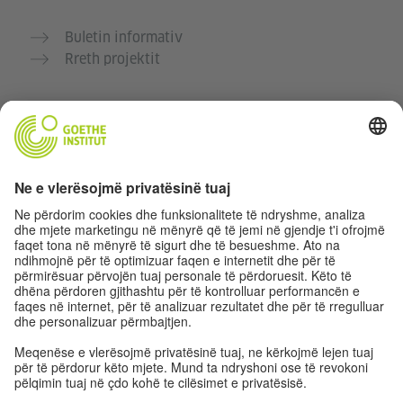
Buletin informativ
Rreth projektit
Faqe të tjera interneti
Komuniteti “Gjermanisht për ty”
Ushtro gjermanisht falas
Kurse gjermanisht të Goethe-Institutit
Portali për mësuesit „Deutschstunde“
Privatësia dhe Qasja pa pengesa
Rregullimet e sferës private
Qasja pa pengesa